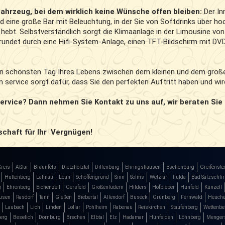
ahrzeug, bei dem wirklich keine Wünsche offen bleiben:
Der In
 eine große Bar mit Beleuchtung, in der Sie von Softdrinks über ho
hebt. Selbstverständlich sorgt die Klimaanlage in der Limousine von
undet durch eine Hifi-System-Anlage, einen TFT-Bildschirm mit DV
en schönsten Tag Ihres Lebens zwischen dem kleinen und dem große
n service sorgt dafür, dass Sie den perfekten Auftritt haben und wi
rvice? Dann nehmen Sie Kontakt zu uns auf, wir beraten Sie
schaft für Ihr Vergnügen!
Kreis
Aßlar
Braunfels
Dietzhölztal
Dillenburg
Ehringshausen
Eschenburg
Greifenste
Hüttenberg
Lahnau
Leun
Schöffengrund
Sinn
Solms
Wetzlar
Fulda
Bad Salzschlir
g
Ehrenberg
Eichenzell
Gersfeld
Großenlüdern
Hilders
Hofbieber
Hünfeld
Künzell
usen
Rasdorf
Tann
Gießen
Biebertal
Allendorf
Buseck
Grünberg
Fernwald
Heuche
Laubach
Lich
Linden
Lollar
Pohlheim
Rabenau
Reiskirchen
Staufenberg
Wettenbe
erg
Beselich
Dornburg
Brechen
Elbtal
Elz
Hadamar
Hünfelden
Löhnberg
Menger