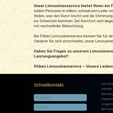
Unser Limousinenservice bietet Ihnen ein F
sieben Personen in edlem, schwarzem Leder und
finden, was den Durst löscht und die Stimmung 
ins Schwitzen kommen. Der Komfort wird abger
mit wechselnder Beleuchtung.
Bei Stiben Limousinenservice können Sie für d
Variante Sie sich entscheiden, unser Limousine
Haben Sie Fragen zu unserem Limousinense
Leistungsangebot!
Stiben Limousinenservice – Unsere Leiden
Schnellkontakt:
Lahn Dill 
Hohenahr
Ebersbur
Poppenha
Langgöns
Bad Camb