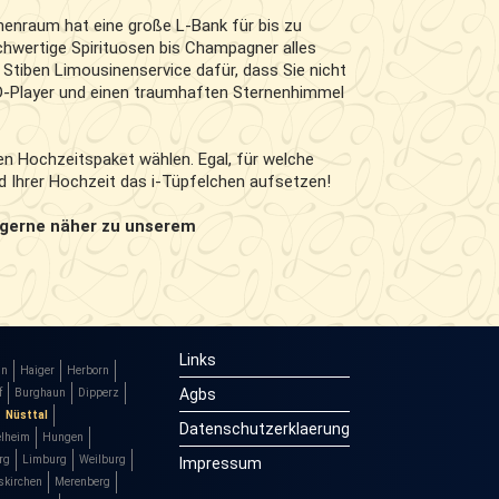
nenraum hat eine große L-Bank für bis zu
chwertige Spirituosen bis Champagner alles
 Stiben Limousinenservice dafür, dass Sie nicht
D-Player und einen traumhaften Sternenhimmel
n Hochzeitspaket wählen. Egal, für welche
rd Ihrer Hochzeit das i-Tüpfelchen aufsetzen!
 gerne näher zu unserem
Links
in
Haiger
Herborn
Agbs
f
Burghaun
Dipperz
Nüsttal
Datenschutzerklaerung
lheim
Hungen
rg
Limburg
Weilburg
Impressum
skirchen
Merenberg