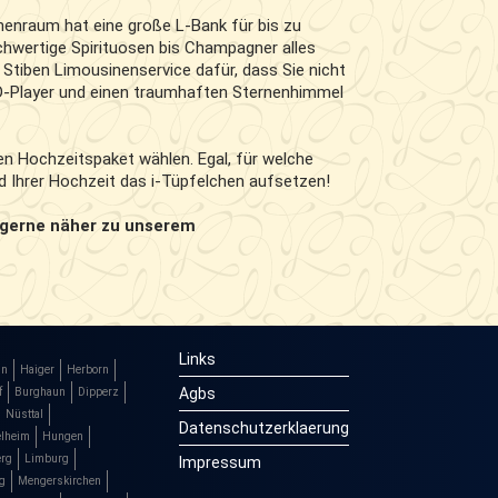
nenraum hat eine große L-Bank für bis zu
chwertige Spirituosen bis Champagner alles
 Stiben Limousinenservice dafür, dass Sie nicht
D-Player und einen traumhaften Sternenhimmel
n Hochzeitspaket wählen. Egal, für welche
rd Ihrer Hochzeit das i-Tüpfelchen aufsetzen!
 gerne näher zu unserem
Links
in
Haiger
Herborn
Agbs
f
Burghaun
Dipperz
Nüsttal
Datenschutzerklaerung
lheim
Hungen
erg
Limburg
Impressum
g
Mengerskirchen