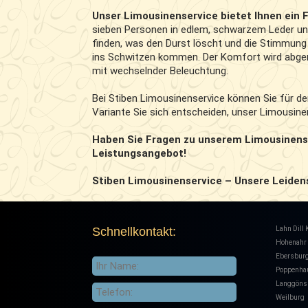
Unser Limousinenservice bietet Ihnen ein F
sieben Personen in edlem, schwarzem Leder und
finden, was den Durst löscht und die Stimmung 
ins Schwitzen kommen. Der Komfort wird abger
mit wechselnder Beleuchtung.
Bei Stiben Limousinenservice können Sie für d
Variante Sie sich entscheiden, unser Limousine
Haben Sie Fragen zu unserem Limousinense
Leistungsangebot!
Stiben Limousinenservice – Unsere Leiden
Schnellkontakt:
Lahn Dill 
Hohenahr
Ebersbur
Poppenha
Langgöns
Weilburg