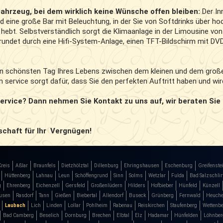
ahrzeug, bei dem wirklich keine Wünsche offen bleiben:
Der In
 eine große Bar mit Beleuchtung, in der Sie von Softdrinks über ho
hebt. Selbstverständlich sorgt die Klimaanlage in der Limousine von
undet durch eine Hifi-System-Anlage, einen TFT-Bildschirm mit DV
en schönsten Tag Ihres Lebens zwischen dem kleinen und dem große
n service sorgt dafür, dass Sie den perfekten Auftritt haben und wi
rvice? Dann nehmen Sie Kontakt zu uns auf, wir beraten Sie
schaft für Ihr Vergnügen!
Kreis
Aßlar
Braunfels
Dietzhölztal
Dillenburg
Ehringshausen
Eschenburg
Greifenste
Hüttenberg
Lahnau
Leun
Schöffengrund
Sinn
Solms
Wetzlar
Fulda
Bad Salzschlir
g
Ehrenberg
Eichenzell
Gersfeld
Großenlüdern
Hilders
Hofbieber
Hünfeld
Künzell
usen
Rasdorf
Tann
Gießen
Biebertal
Allendorf
Buseck
Grünberg
Fernwald
Heuche
Laubach
Lich
Linden
Lollar
Pohlheim
Rabenau
Reiskirchen
Staufenberg
Wettenb
Bad Camberg
Beselich
Dornburg
Brechen
Elbtal
Elz
Hadamar
Hünfelden
Löhnber