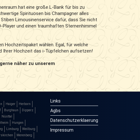
nenraum hat eine große L-Bank für bis zu
chwertige Spirituosen bis Champagner alles
 Stiben Limousinenservice dafür, dass Sie nicht
D-Player und einen traumhaften Sternenhimmel
n Hochzeitspaket wählen. Egal, für welche
rd Ihrer Hochzeit das i-Tüpfelchen aufsetzen!
 gerne näher zu unserem
Links
in
Haiger
Herborn
Agbs
f
Burghaun
Dipperz
Nüsttal
Datenschutzerklaerung
lheim
Hungen
rg
Limburg
Weilburg
Impressum
skirchen
Merenberg