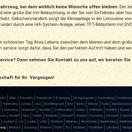
ahrzeug, bei dem wirklich keine Wünsche offen bleiben:
Der In
 eine große Bar mit Beleuchtung, in der Sie von Softdrinks über ho
hebt. Selbstverständlich sorgt die Klimaanlage in der Limousine von
undet durch eine Hifi-System-Anlage, einen TFT-Bildschirm mit DV
en schönsten Tag Ihres Lebens zwischen dem kleinen und dem große
n service sorgt dafür, dass Sie den perfekten Auftritt haben und wi
rvice? Dann nehmen Sie Kontakt zu uns auf, wir beraten Sie
schaft für Ihr Vergnügen!
Kreis
Aßlar
Braunfels
Dietzhölztal
Dillenburg
Ehringshausen
Eschenburg
Greifenste
Hüttenberg
Lahnau
Leun
Schöffengrund
Sinn
Solms
Wetzlar
Fulda
Bad Salzschlir
g
Ehrenberg
Eichenzell
Gersfeld
Großenlüdern
Hilders
Hofbieber
Hünfeld
Künzell
usen
Rasdorf
Tann
Gießen
Biebertal
Allendorf
Buseck
Grünberg
Fernwald
Heuche
Laubach
Lich
Linden
Lollar
Pohlheim
Rabenau
Reiskirchen
Staufenberg
Wettenbe
berg
Beselich
Dornburg
Brechen
Elbtal
Elz
Hadamar
Hünfelden
Löhnberg
Menger