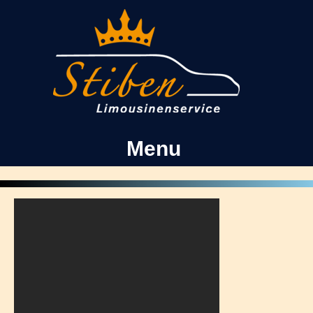
Hochzeiten
Events
Junggesellenabschied
Menu
Video
Kontakt
Facebook