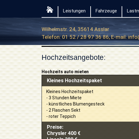
Leistungen
Fahrzeuge
Lastm
Wilhelmstr. 24, 35614 Asslar
Telefon: 01 52 / 28 97 36 86, E-mail:
info
Hochzeitsangebote:
Hochzeits auto mieten
Kleines Hochzeitspaket
Kleines Hochzeitspaket
- 3 Stunden Miete
- künstliches Blumengesteck
- 2 Flaschen Sekt
- roter Teppich
Preise:
Chrysler 400 €