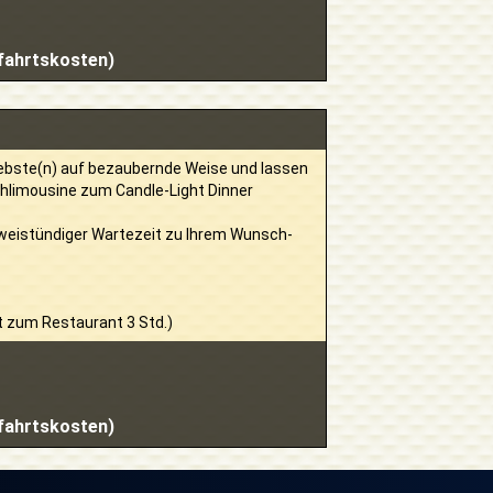
bfahrtskosten)
iebste(n) auf bezaubernde Weise und lassen
chlimousine zum Candle-Light Dinner
zweistündiger Wartezeit zu Ihrem Wunsch-
t zum Restaurant 3 Std.)
bfahrtskosten)