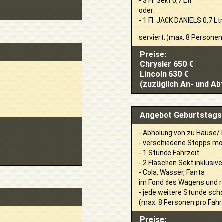
- 3 Fl. Sekt 0,7 Ltr
oder:
- 1 Fl. JACK DANIELS 0,7 Ltr
serviert. (max. 8 Personen
Preise:
Chrysler 650 €
Lincoln 630 €
(zuzüglich An- und A
Angebot Geburtstags
- Abholung von zu Hause/ 
- verschiedene Stopps mö
- 1 Stunde Fahrzeit
- 2 Flaschen Sekt inklusiv
- Cola, Wasser, Fanta
im Fond des Wagens und 
- jede weitere Stunde scho
(max. 8 Personen pro Fahr
Preise: