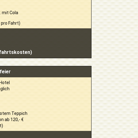
. mit Cola
 pro Fahrt)
bfahrtskosten)
feier
Hotel
glich
e
rotem Teppich
n ab 120,- €
t)