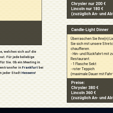
Chrysler nur 200 €
Lincoln nur 180 €
(zuzüglich An- und A
Candle-Light Dinner
Überraschen Sie Ihre(n) L
Sie sich mit unsere Stret
chauffieren.
e, welches sich auf die
- Hin- und Rückfahrt mit 
at. Für jede beliebige
Restaurant.
ür Sie. Ob ein Meeting in
- 1 Flasche Sekt
fentransfer in
Frankfurt
bei
- roter Teppich
n jeder Stadt
Hessens
!
(maximale Dauer mit Fahr
Preise:
Chrysler 380 €
Lincoln 360 €
(zuzüglich An- und A