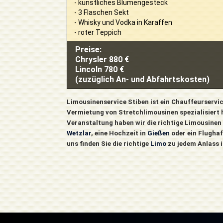
- künstliches Blumengesteck
- 3 Flaschen Sekt
- Whisky und Vodka in Karaffen
- roter Teppich
Preise:
Chrysler 880 €
Lincoln 780 €
(zuzüglich An- und Abfahrtskosten)
Limousinenservice Stiben ist ein Chauffeurservic
Vermietung von Stretchlimousinen spezialisiert h
Veranstaltung haben wir die richtige Limousinen f
Wetzlar
, eine Hochzeit in
Gießen
oder ein Flugha
uns finden Sie die richtige
Limo
zu jedem Anlass i