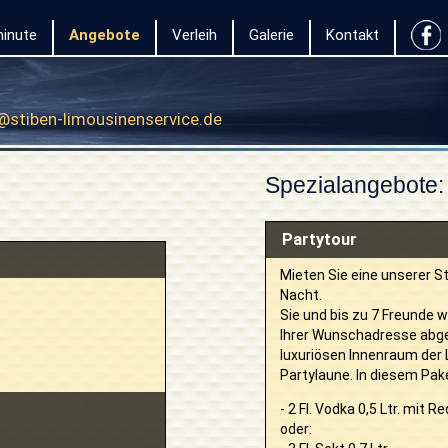
inute
Angebote
Verleih
Galerie
Kontakt
@stiben-limousinenservice.de
Spezialangebote:
Partytour
Mieten Sie eine unserer St
Nacht.
Sie und bis zu 7 Freunde 
Ihrer Wunschadresse abgeh
luxuriösen Innenraum der L
Partylaune. In diesem Pa
- 2 Fl. Vodka 0,5 Ltr. mit Re
oder: