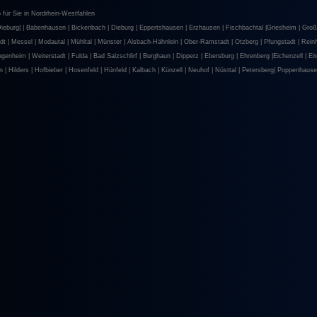
 für Sie in Nordrhein-Westfahlen
eburg| | Babenhausen | Bickenbach | Dieburg | Eppertshausen | Erzhausen | Fischbachtal |
Griesheim |
Groß
 | Messel | Modautal | Mühltal | Münster |
Alsbach-Hähnlein
|
Ober-Ramstadt | Otzberg | Pfungstadt | Rein
ugenheim |
Weiterstadt |
Fulda | Bad Salzschlirf | Burghaun | Dipperz | Ebersburg | Ehrenberg |
Eichenzell | Eit
n |
Hilders |
Hofbieber | Hosenfeld | Hünfeld | Kalbach | Künzell | Neuhof | Nüsttal | Petersberg|
Poppenhause