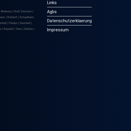
Links
Agbs
 Bieberau | Groß Zimmern |
heim | Roßdorf | Schaafheim
Datenschutzerklaerung
erfeld | Flieden |
Gersfeld |
n | Rasdorf
| Tann |
Gießen |
Impressum